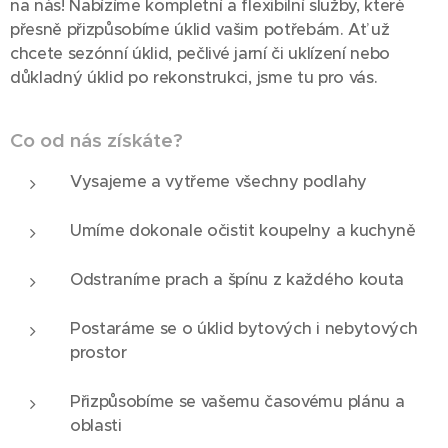
na nás! Nabízíme kompletní a flexibilní služby, které
přesně přizpůsobíme úklid vašim potřebám. Ať už
chcete sezónní úklid, pečlivé jarní či uklízení nebo
důkladný úklid po rekonstrukci, jsme tu pro vás.
Co od nás získáte?
Vysajeme a vytřeme všechny podlahy
Umíme dokonale očistit koupelny a kuchyně
Odstraníme prach a špínu z každého kouta
Postaráme se o úklid bytových i nebytových
prostor
Přizpůsobíme se vašemu časovému plánu a
oblasti