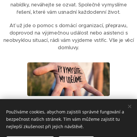
nabídky, neváhejte se ozvat. Společně vymyslíme
řešení, které vám usnadní každodenní život.
Ať už jde o pomoc s domácí organizací, přepravu,
doprovod na výjimečnou událost nebo asistenci s
neobvyklou situací, rádi vám vyjdeme vstříc. Vše je věcí
domluvy.
Používáme cookies, abychom zajistili správné fungování a
© Jiří Meduna 2025 | Všechna práva vyhrazena
bezpečnost našich stránek. Tím vám můžeme zajistit tu
Vytvořeno společností Bluetme, s.r.o.
Cookies
nejlepší zkušenost při jejich návštěvě.